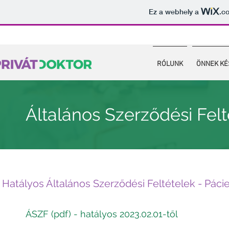
Ez a webhely a
.c
RÓLUNK
ÖNNEK KÉ
Általános Szerződési Felt
Hatályos Általános Szerződési Feltételek - Pác
ÁSZF (pdf) - hatályos 2023.02.01-től